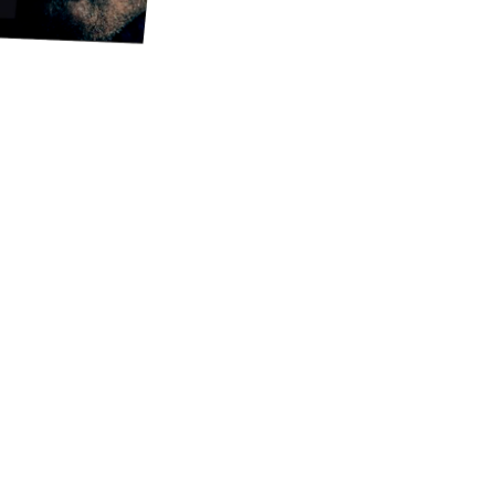
ЕТИНГ
 от визитки до
атегии
странстве.