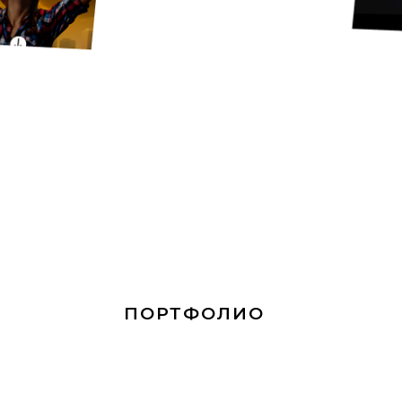
ДИЗАЙН И МАРК
я разработка маркетинговых продуктов
 компании, айдентика, выстраивание стр
рования бренда в онлайн и оффлайн про
ПОРТФОЛИО